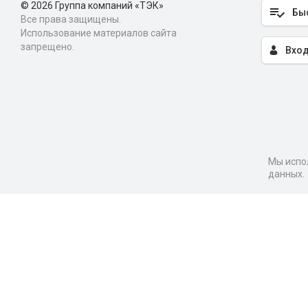
© 2026 Группа компаний «ТЭК»
Бы
Все права защищены.
Использование материалов сайта
запрещено.
Вход
Мы испол
данных.