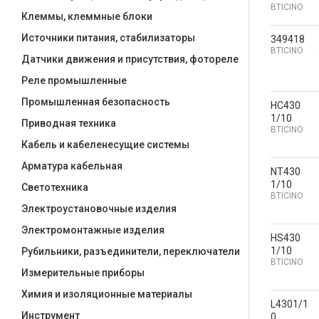
BTICINO
Клеммы, клеммные блоки
Источники питания, стабилизаторы
349418
BTICINO
Датчики движения и присутствия, фотореле
Реле промышленные
Промышленная безопасность
HC430
1/10
Приводная техника
BTICINO
Кабель и кабеленесущие системы
Арматура кабельная
NT430
1/10
Светотехника
BTICINO
Электроустановочные изделия
Электромонтажные изделия
HS430
1/10
Рубильники, разъединители, переключатели
BTICINO
Измерительные приборы
Химия и изоляционные материалы
L4301/1
Инструмент
0