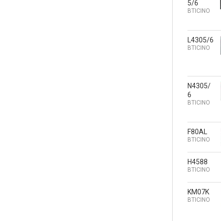
5/6
BTICINO
L4305/6
BTICINO
N4305/
6
BTICINO
F80AL
BTICINO
H4588
BTICINO
KM07K
BTICINO