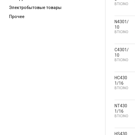
BTICINO
Электробытовые товары
Прочее
N4301/
10
BTICINO
C4301/
10
BTICINO
HC430
1/16
BTICINO
NT430
1/16
BTICINO
HS430