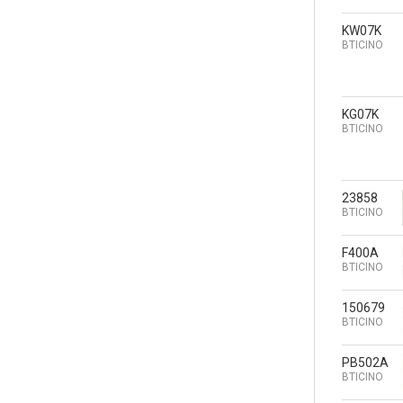
KW07K
BTICINO
KG07K
BTICINO
23858
BTICINO
F400A
BTICINO
150679
BTICINO
PB502A
BTICINO