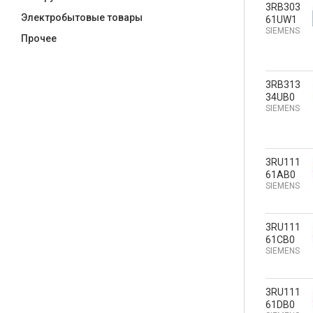
3RB303
Электробытовые товары
61UW1
SIEMENS
Прочее
3RB313
34UB0
SIEMENS
3RU111
61AB0
SIEMENS
3RU111
61CB0
SIEMENS
3RU111
61DB0