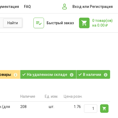
ументация
FAQ
Вход или Регистрация
0
товар(ов)
Быстрый заказ
на
0.00
₽
товары
На удаленном складе
В наличии
Наличие
Ед. изм.
Цена розн.
к (для
208
шт.
1.76