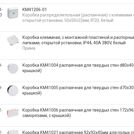
0-
КМ41206-01
0
Коробка распределительная (распаячная) с клеммами 
открытой установки, 50х50х22мм, IP20, белый
Коробка клеммная, с монтажной пластиной и распорн
лапками, открытой установки, IP44, 40A 380V, белый
Прима
0-
Коробка КМ41004 распаячная для твердых стен d80x40 
крышкой)
0-
Коробка КМ41005 распаячная для твердых стен d70x30 
крышкой)
2-
Коробка КМ41006 распаячная для твердых стен 172x96
саморезами, с крышкой)
2-
Коробка КМ41021 распаячная 92х92x45мм для полых ст