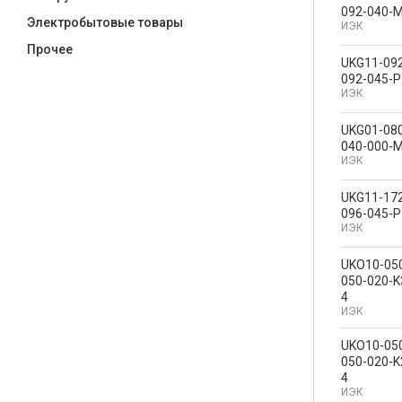
092-040-
Электробытовые товары
ИЭК
Прочее
UKG11-09
092-045-P
ИЭК
UKG01-08
040-000-
ИЭК
UKG11-17
096-045-P
ИЭК
UKO10-05
050-020-K
4
ИЭК
UKO10-05
050-020-K
4
ИЭК