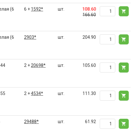
елая (6
6 +
1592*
шт.
108.60
166.60
елая (6
2903*
шт.
204.90
P44
2 +
20698*
шт.
105.60
P55
2 +
4534*
шт.
111.30
4
29488*
шт.
61.92