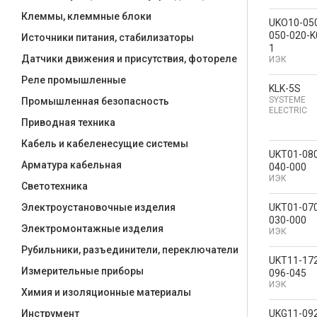
Клеммы, клеммные блоки
UKO10-05
050-020-K
Источники питания, стабилизаторы
1
Датчики движения и присутствия, фотореле
ИЭК
Реле промышленные
KLK-5S
SYSTEME
Промышленная безопасность
ELECTRIC
Приводная техника
Кабель и кабеленесущие системы
UKT01-08
Арматура кабельная
040-000
ИЭК
Светотехника
UKT01-07
Электроустановочные изделия
030-000
Электромонтажные изделия
ИЭК
Рубильники, разъединители, переключатели
UKT11-17
Измерительные приборы
096-045
ИЭК
Химия и изоляционные материалы
UKG11-09
Инструмент