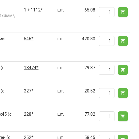
1 +
1112*
шт.
65.08
4х3мм²,
ыми
546*
шт.
420.80
(с
13474*
шт.
29.87
(с
227*
шт.
20.52
x45 (с
228*
шт.
77.82
ен (с
252*
шт.
58.45