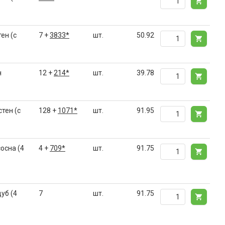
ен (с
7 +
3833*
шт.
50.92
н
12 +
214*
шт.
39.78
тен (с
128 +
1071*
шт.
91.95
осна (4
4 +
709*
шт.
91.75
уб (4
7
шт.
91.75