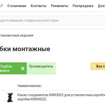
ь?
О компании
Контакты
Реквизиты
Распродажа
Док
становочные изделия
бки монтажные
Подбор
Производитель
Все 
варов
Наименование
Канал-соединитель КМ43002 для установочных коробо
коробки КМ40022)