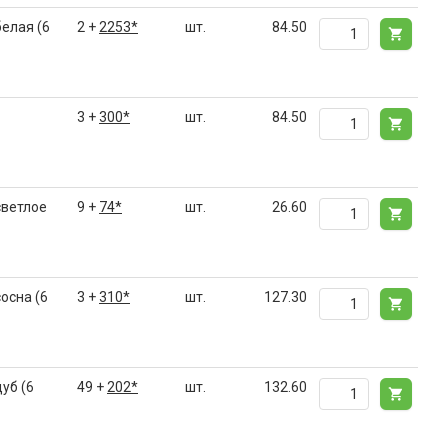
елая (6
2 +
2253*
шт.
84.50
3 +
300*
шт.
84.50
светлое
9 +
74*
шт.
26.60
осна (6
3 +
310*
шт.
127.30
уб (6
49 +
202*
шт.
132.60