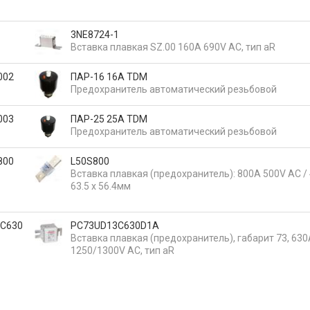
3NE8724-1
Вставка плавкая SZ.00 160A 690V AC, тип aR
002
ПАР-16 16А TDM
Предохранитель автоматический резьбовой
003
ПАР-25 25А TDM
Предохранитель автоматический резьбовой
800
L50S800
Вставка плавкая (предохранитель): 800A 500V AC / 
63.5 x 56.4мм
C630
PC73UD13C630D1A
Вставка плавкая (предохранитель), габарит 73, 630
1250/1300V AC, тип aR