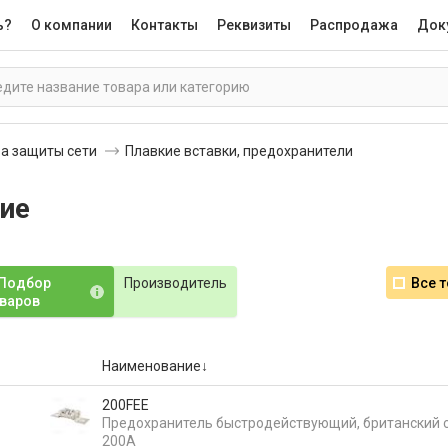
ь?
О компании
Контакты
Реквизиты
Распродажа
Док
а защиты сети
Плавкие вставки, предохранители
ие
Подбор
Производитель
Все 
варов
Наименование
200FEE
Предохранитель быстродействующий, британский с
200А