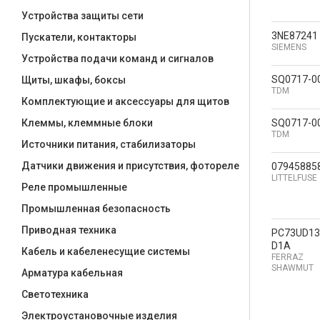
Устройства защиты сети
3NE87241
Пускатели, контакторы
SIEMENS
Устройства подачи команд и сигналов
SQ0717-0
Щиты, шкафы, боксы
TDM
Комплектующие и аксессуары для щитов
SQ0717-0
Клеммы, клеммные блоки
TDM
Источники питания, стабилизаторы
Датчики движения и присутствия, фотореле
07945885
LITTELFUSE
Реле промышленные
Промышленная безопасность
Приводная техника
PC73UD13
D1A
Кабель и кабеленесущие системы
FERRAZ
SHAWMUT
Арматура кабельная
Светотехника
Электроустановочные изделия