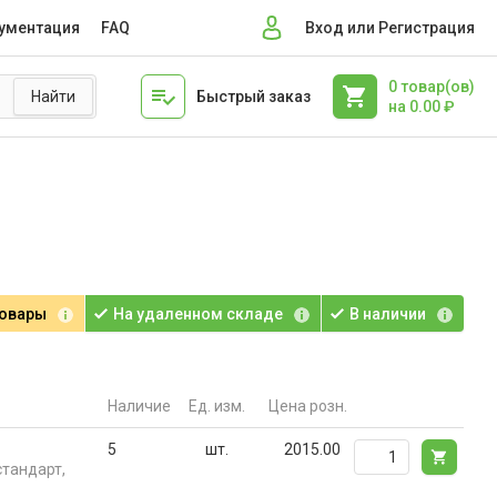
ументация
FAQ
Вход или Регистрация
0
товар(ов)
Быстрый заказ
на
0.00
₽
товары
На удаленном складе
В наличии
Наличие
Ед. изм.
Цена розн.
5
шт.
2015.00
тандарт,