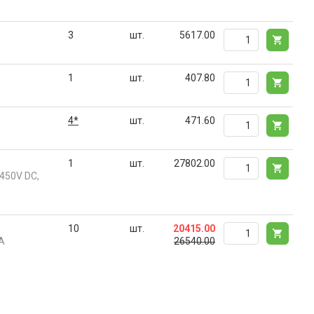
3
шт.
5617.00
1
шт.
407.80
4*
шт.
471.60
1
шт.
27802.00
450V DC,
10
шт.
20415.00
A
26540.00