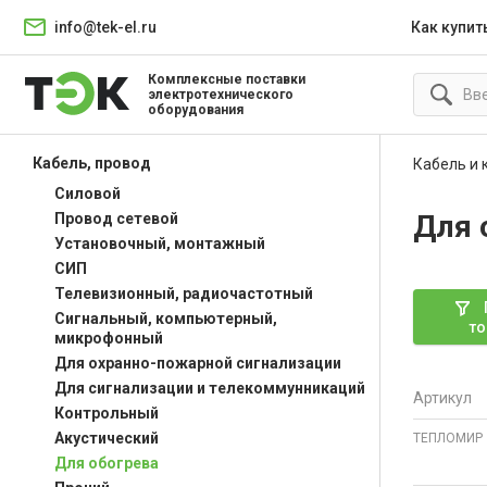
info@tek-el.ru
Как купит
Комплексные поставки
электротехнического
оборудования
Кабель, провод
Кабель и
Силовой
Для 
Провод сетевой
Установочный, монтажный
СИП
Телевизионный, радиочастотный
Сигнальный, компьютерный,
то
микрофонный
Для охранно-пожарной сигнализации
Для сигнализации и телекоммунникаций
Артикул
Контрольный
Акустический
ТЕПЛОМИР
Для обогрева