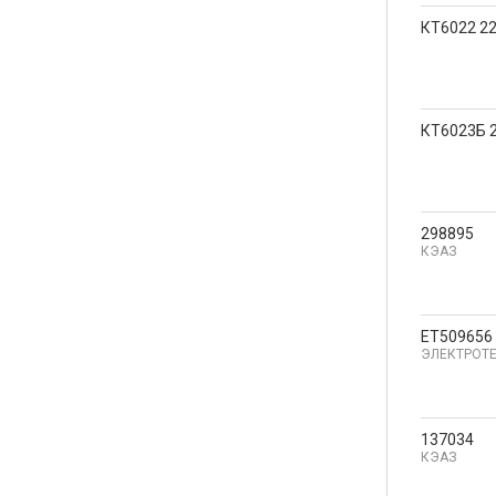
КТ6022 2
КТ6023Б 
298895
КЭАЗ
ET509656
ЭЛЕКТРОТ
137034
КЭАЗ