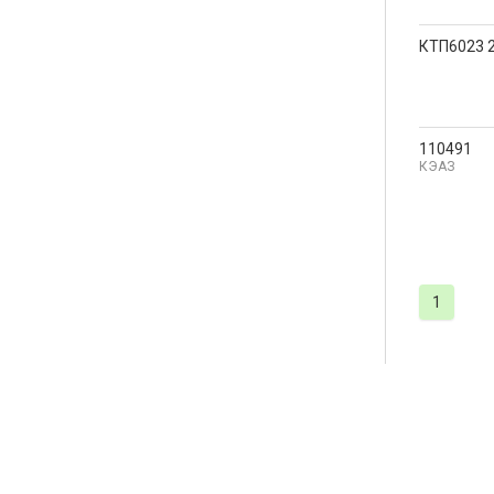
КТП6023 
110491
КЭАЗ
1