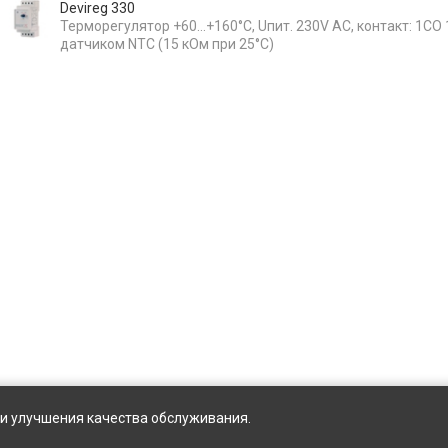
Devireg 330
Терморегулятор +60…+160°C, Uпит. 230V AC, контакт: 1CO 
датчиком NTC (15 кОм при 25°C)
ы и улучшения качества обслуживания.