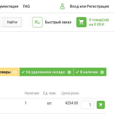
ументация
FAQ
Вход или Регистрация
0
товар(ов)
Быстрый заказ
на
0.00
₽
товары
На удаленном складе
В наличии
Наличие
Ед. изм.
Цена розн.
1
шт.
4254.00