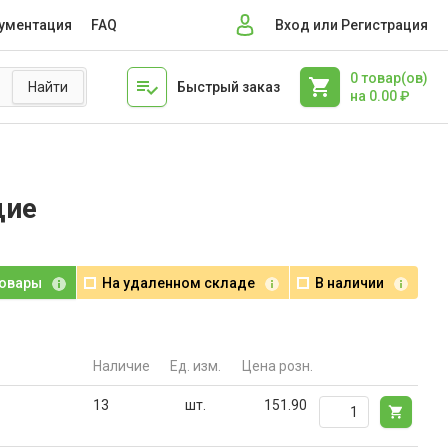
ументация
FAQ
Вход или Регистрация
0
товар(ов)
Быстрый заказ
на
0.00
₽
щие
товары
На удаленном складе
В наличии
Наличие
Ед. изм.
Цена розн.
13
шт.
151.90