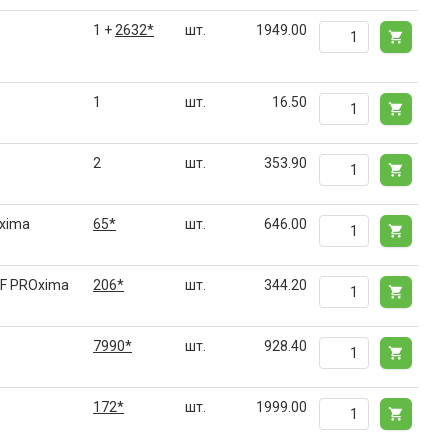
1 +
2632*
шт.
1949.00
1
шт.
16.50
2
шт.
353.90
Oxima
65*
шт.
646.00
KF PROxima
206*
шт.
344.20
7990*
шт.
928.40
172*
шт.
1999.00