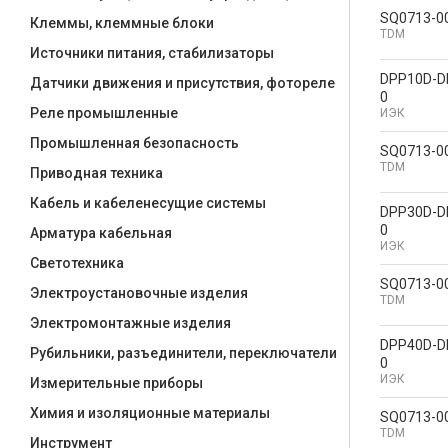
SQ0713-0
Клеммы, клеммные блоки
TDM
Источники питания, стабилизаторы
DPP10D-D
Датчики движения и присутствия, фотореле
0
Реле промышленные
ИЭК
Промышленная безопасность
SQ0713-0
TDM
Приводная техника
Кабель и кабеленесущие системы
DPP30D-D
0
Арматура кабельная
ИЭК
Светотехника
SQ0713-0
Электроустановочные изделия
TDM
Электромонтажные изделия
DPP40D-D
Рубильники, разъединители, переключатели
0
ИЭК
Измерительные приборы
Химия и изоляционные материалы
SQ0713-0
TDM
Инструмент