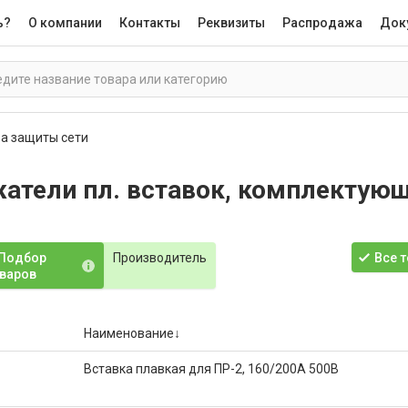
ь?
О компании
Контакты
Реквизиты
Распродажа
Док
а защиты сети
атели пл. вставок, комплектую
Подбор
Производитель
Все 
варов
Наименование
Вставка плавкая для ПР-2, 160/200А 500В