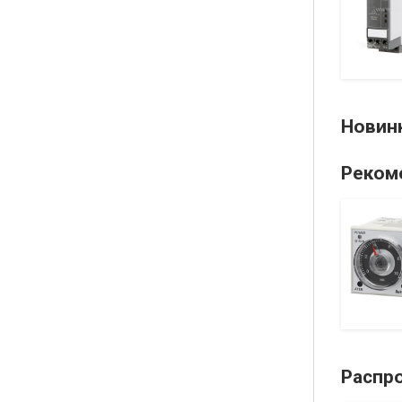
педальный): 2 ступени, контакт:
2х(1НО+1НЗ), защитная крышка, материал -
алюминий, жёлтый
10459.00 ₽
Новин
Реком
A100S2 У3 IM1001
Электродвигатель асинхронный 4кВт,
крепление - лапы
18070.00 ₽
Распр