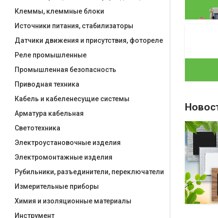
Клеммы, клеммные блоки
Источники питания, стабилизаторы
Датчики движения и присутствия, фотореле
Реле промышленные
Промышленная безопасность
Приводная техника
Кабель и кабеленесущие системы
Новос
Арматура кабельная
Светотехника
Встречайте новые базовые
модули Siemens Logo! 8.3
Электроустановочные изделия
LOGO! восьмого поколения являются
Электромонтажные изделия
компактными универсальными
Рубильники, разъединители, переключатели
изделиями для построения простейших
устройств автоматики с логической
Измерительные приборы
обработкой информации.
Химия и изоляционные материалы
Инструмент