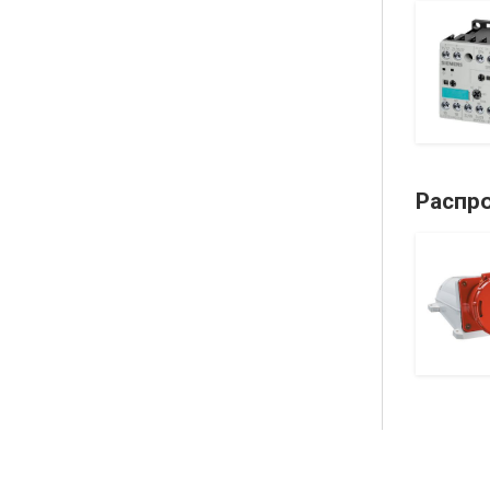
6ES7972-0DA00-0AA0
SIMATIC DP Сетевой терминатор RS485 для
сетей PROFIBUS/MPI, активный, 24V DC
24035.00
21850.00 ₽
Распр
DTL- 25
Наконечник кабельный медно-
алюминиевый: S кабеля 25мм², D болта
8мм
96.54
67.16 ₽