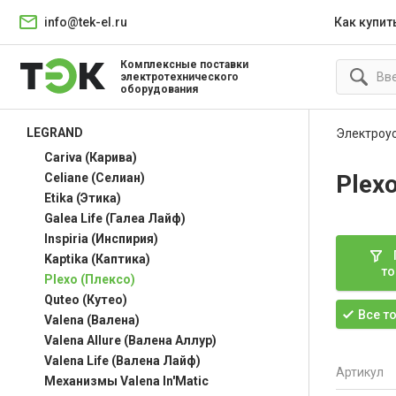
info@tek-el.ru
Как купит
Комплексные поставки
электротехнического
оборудования
LEGRAND
Электроу
Cariva (Карива)
Plex
Celiane (Селиан)
Etika (Этика)
Galea Life (Галеа Лайф)
Inspiria (Инспирия)
Kaptika (Каптика)
то
Plexo (Плексо)
Quteo (Кутео)
Все т
Valena (Валена)
Valena Allure (Валена Аллур)
Valena Life (Валена Лайф)
Артикул
Механизмы Valena In'Matic