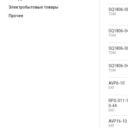
Электробытовые товары
SQ1806-0
TDM
Прочее
SQ1806-0
TDM
SQ1806-0
TDM
SQ1806-0
TDM
AVP6-10
EKF
RPS-011-1
0-44
EKF
AVP16-10
EKF