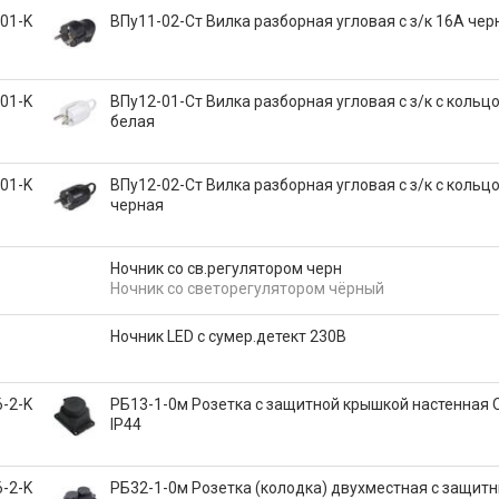
01-K
ВПу11-02-Ст Вилка разборная угловая с з/к 16А чер
01-K
ВПу12-01-Ст Вилка разборная угловая с з/к с кольц
белая
01-K
ВПу12-02-Ст Вилка разборная угловая с з/к с кольц
черная
Ночник со св.регулятором черн
Ночник со светорегулятором чёрный
Ночник LED с сумер.детект 230В
-2-K
РБ13-1-0м Розетка с защитной крышкой настенная
IP44
-2-K
РБ32-1-0м Розетка (колодка) двухместная с защит