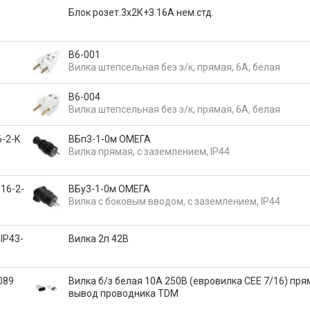
Блок розет.3х2К+З 16А нем.стд.
В6-001
Вилка штепсельная без з/к, прямая, 6А, белая
В6-004
Вилка штепсельная без з/к, прямая, 6А, белая
-2-K
ВБп3-1-0м ОМЕГА
Вилка прямая, с заземлением, IP44
16-2-
ВБу3-1-0м ОМЕГА
Вилка с боковым вводом, с заземлением, IP44
IP43-
Вилка 2п 42В
089
Вилка б/з белая 10А 250В (евровилка CEE 7/16) пря
вывод проводника TDM