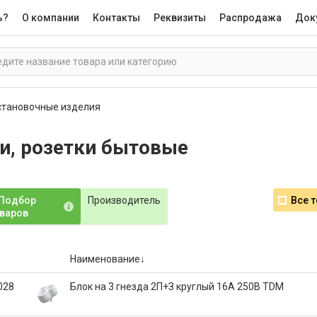
ь?
О компании
Контакты
Реквизиты
Распродажа
Док
становочные изделия
и, розетки бытовые
Подбор
Производитель
Все 
варов
Наименование
028
Блок на 3 гнезда 2П+З круглый 16А 250B TDM