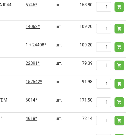
A IP44
5746*
шт.
153.80
14063*
шт.
109.20
1 +
24408*
шт.
109.20
22391*
шт.
79.39
152542*
шт.
91.98
 TDM
6014*
шт.
171.50
"
4618*
шт.
72.14