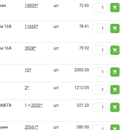
ная
14009*
шт.
72.45
ом 16А
11660*
шт.
78.41
ом 16А
3928*
шт.
79.92
10*
шт.
2005.00
2*
шт.
1212.00
 ОМЕГА
1 +
2035*
шт.
321.20
ными
20561*
шт.
580.90