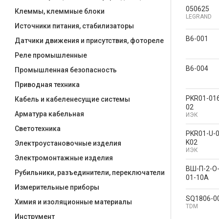
050625
Клеммы, клеммные блоки
LEGRAND
Источники питания, стабилизаторы
В6-001
Датчики движения и присутствия, фотореле
Реле промышленные
В6-004
Промышленная безопасность
Приводная техника
PKR01-016
Кабель и кабеленесущие системы
02
Арматура кабельная
ИЭК
Светотехника
PKR01-U-0
K02
Электроустановочные изделия
ИЭК
Электромонтажные изделия
ВШ-П-2-О-
Рубильники, разъединители, переключатели
01-10А
Измерительные приборы
SQ1806-0
Химия и изоляционные материалы
TDM
Инструмент