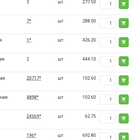
3
шт.
277.50
7*
шт.
288.00
я
1*
шт.
426.20
ая
2
шт.
444.10
лая
20717*
шт.
102.60
рная
4898*
шт.
102.60
24569*
шт.
62.75
196*
шт.
692.80