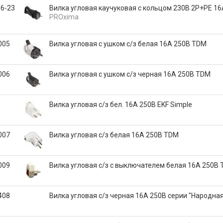
6-23
Вилка угловая каучуковая с кольцом 230В 2P+PE 16
PROxima
005
Вилка угловая с ушком с/з белая 16А 250В TDM
006
Вилка угловая с ушком с/з черная 16А 250В TDM
Вилка угловая с/з бел. 16А 250В EKF Simple
007
Вилка угловая с/з белая 16А 250В TDM
009
Вилка угловая с/з с выключателем белая 16А 250В
408
Вилка угловая с/з черная 16А 250В серии "Народная