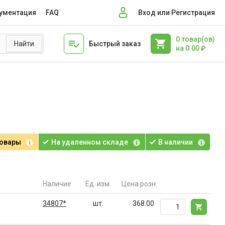
ументация
FAQ
Вход или Регистрация
0
товар(ов)
Быстрый заказ
на
0.00
₽
товары
На удаленном складе
В наличии
Наличие
Ед. изм.
Цена розн.
34807*
шт.
368.00