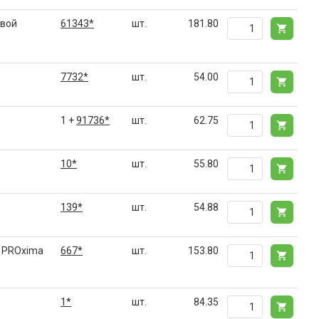
овой
61343*
шт.
181.80
7732*
шт.
54.00
1 +
91736*
шт.
62.75
10*
шт.
55.80
139*
шт.
54.88
F PROxima
667*
шт.
153.80
1*
шт.
84.35