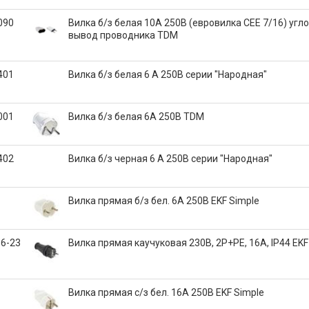
090
Вилка б/з белая 10А 250В (евровилка CEE 7/16) угл
вывод проводника TDM
401
Вилка б/з белая 6 А 250В серии "Народная"
001
Вилка б/з белая 6А 250В TDM
402
Вилка б/з черная 6 А 250В серии "Народная"
Вилка прямая б/з бел. 6А 250В EKF Simple
6-23
Вилка прямая каучуковая 230В, 2P+PE, 16A, IP44 EK
Вилка прямая с/з бел. 16А 250В EKF Simple