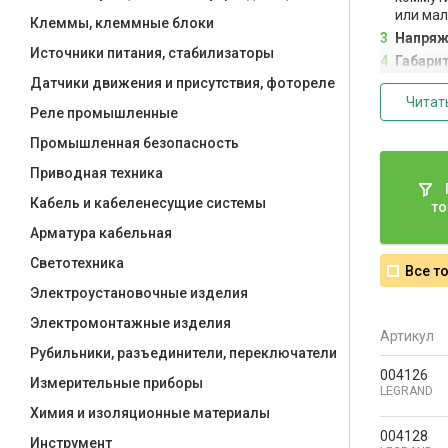
или мал
Клеммы, клеммные блоки
Напряж
Источники питания, стабилизаторы
Габари
установ
Датчики движения и присутствия, фотореле
Малошу
Читат
Реле промышленные
шум, дл
малошу
Промышленная безопасность
Возмож
Приводная техника
режимы 
контакт
Кабель и кабеленесущие системы
то
Арматура кабельная
Светотехника
Все т
Электроустановочные изделия
Электромонтажные изделия
Артикул
Рубильники, разъединители, переключатели
004126
Измерительные приборы
LEGRAND
Химия и изоляционные материалы
004128
Инструмент