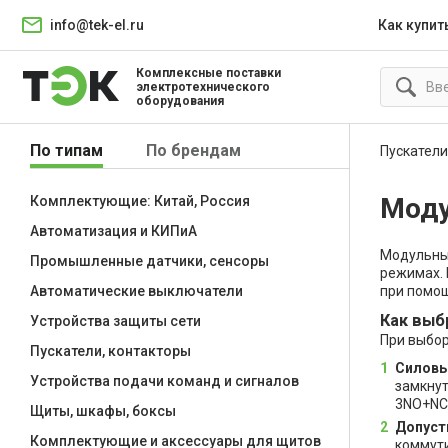
info@tek-el.ru
Как купит
Комплексные поставки
электротехнического
оборудования
По типам
По брендам
Пускатели
Моду
Комплектующие: Китай, Россия
Автоматизация и КИПиА
Модульные
Промышленные датчики, сенсоры
режимах. 
при помощ
Автоматические выключатели
Как выб
Устройства защиты сети
При выбо
Пускатели, контакторы
Силовы
Устройства подачи команд и сигналов
замкнут
3NO+NC 
Щиты, шкафы, боксы
Допуст
Комплектующие и аксессуары для щитов
коммути