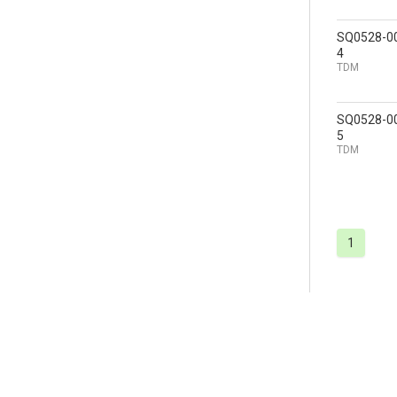
SQ0528-0
4
TDM
SQ0528-0
5
TDM
1