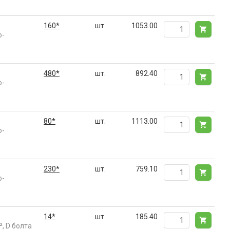
160*
шт.
1053.00
о-
480*
шт.
892.40
о-
80*
шт.
1113.00
о-
230*
шт.
759.10
о-
14*
шт.
185.40
, D болта