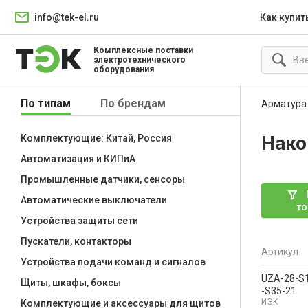
info@tek-el.ru
Как купит
Комплексные поставки
электротехнического
оборудования
По типам
По брендам
Арматура
Нако
Комплектующие: Китай, Россия
Автоматизация и КИПиА
Промышленные датчики, сенсоры
Автоматические выключатели
то
Устройства защиты сети
Пускатели, контакторы
Артикул
Устройства подачи команд и сигналов
UZA-28-S
Щиты, шкафы, боксы
-S35-21
ИЭК
Комплектующие и аксессуары для щитов