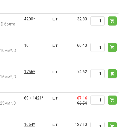
4200*
шт.
32.80
 D болта
10
шт.
60.40
10мм², D
1756*
шт.
74.62
16мм², D
69 +
1421*
шт.
67.16
25мм², D
96.54
1664*
шт.
127.10