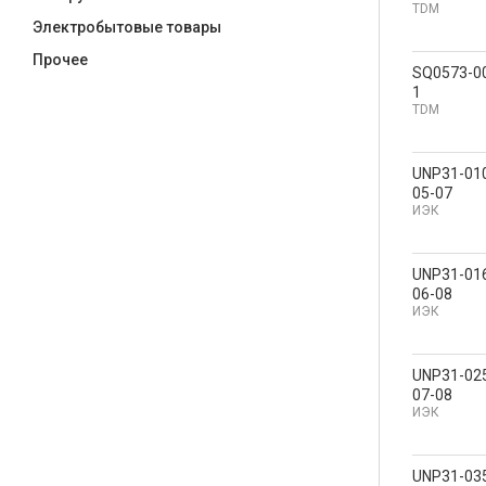
TDM
Электробытовые товары
Прочее
SQ0573-0
1
TDM
UNP31-01
05-07
ИЭК
UNP31-01
06-08
ИЭК
UNP31-02
07-08
ИЭК
UNP31-03