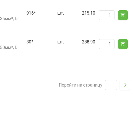
916*
шт.
215.10
35мм², D
30*
шт.
288.90
50мм², D
Перейти на страницу