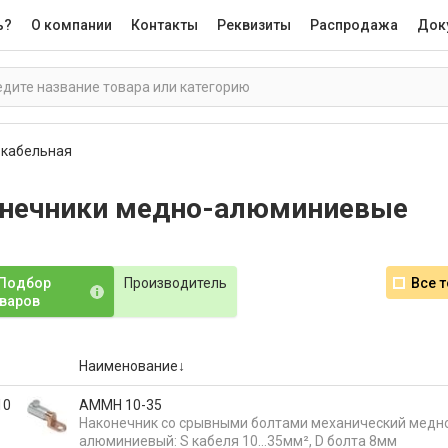
ь?
О компании
Контакты
Реквизиты
Распродажа
Док
 кабельная
нечники медно-алюминиевые
Подбор
Производитель
Все 
варов
Наименование
10
АММН 10-35
Наконечник со срывными болтами механический медн
алюминиевый: S кабеля 10…35мм², D болта 8мм