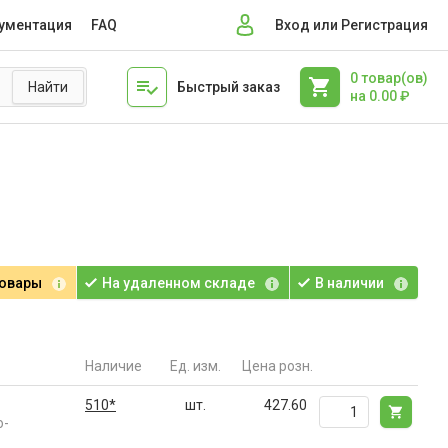
ументация
FAQ
Вход или Регистрация
0
товар(ов)
Быстрый заказ
на
0.00
₽
товары
На удаленном складе
В наличии
Наличие
Ед. изм.
Цена розн.
510*
шт.
427.60
о-