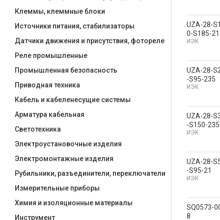
Клеммы, клеммные блоки
UZA-28-S
Источники питания, стабилизаторы
0-S185-21
Датчики движения и присутствия, фотореле
ИЭК
Реле промышленные
UZA-28-S
Промышленная безопасность
-S95-235
Приводная техника
ИЭК
Кабель и кабеленесущие системы
Арматура кабельная
UZA-28-S
-S150-235
Светотехника
ИЭК
Электроустановочные изделия
Электромонтажные изделия
UZA-28-S
-S95-21
Рубильники, разъединители, переключатели
ИЭК
Измерительные приборы
Химия и изоляционные материалы
SQ0573-0
8
Инструмент