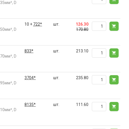
35мм², D
10 +
722*
шт.
126.30
50мм², D
170.80
833*
шт.
213.10
70мм², D
3704*
шт.
235.80
95мм², D
8135*
шт.
111.60
10мм², D