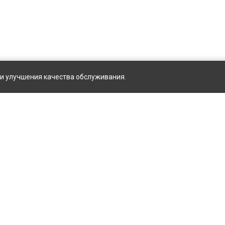
ы и улучшения качества обслуживания.
О компании
Распр
стрый заказ
Контакты
Докум
Реквизиты для оплаты
Стать
 или Регистрация
FAQ
Услуг