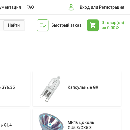
ументация
FAQ
Вход или Регистрация
0
товар(ов)
Быстрый заказ
на
0.00
₽
 GY6.35
Капсульные G9
MR16 цоколь
ь GU4
GU5.3/GX5.3