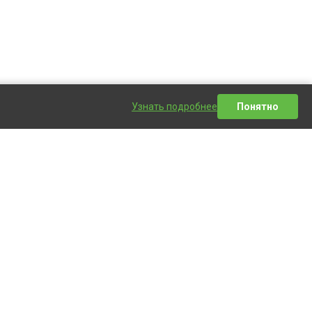
Узнать подробнее
Понятно
Написать сообщение
одажа
Как купить?
ентация
Оплата
и
Доставка
и
info@tek-el.ru