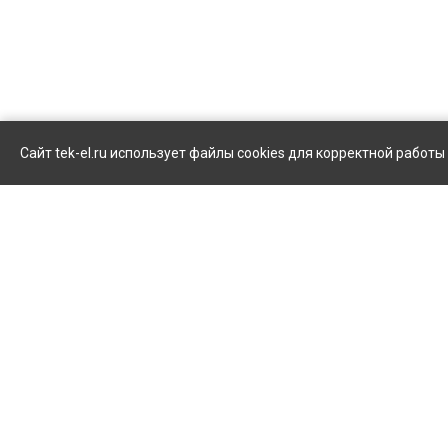
Сайт tek-el.ru использует файлы cookies для корректной работ
© 2026 Группа компаний «ТЭК»
Бы
Все права защищены.
Использование материалов сайта
запрещено.
Вход