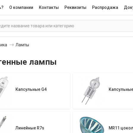
ь?
О компании
Контакты
Реквизиты
Распродажа
Док
ника
Лампы
генные лампы
Капсульные G4
Капсульные
Линейные R7s
MR11 цокол