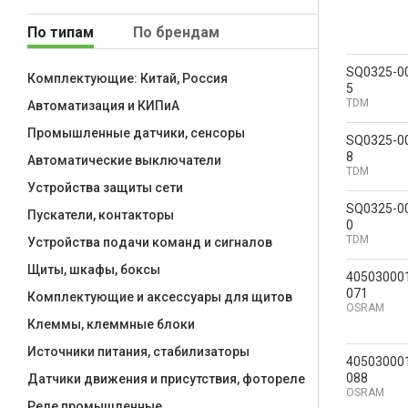
По типам
По брендам
SQ0325-0
Комплектующие: Китай, Россия
5
TDM
Автоматизация и КИПиА
Промышленные датчики, сенсоры
SQ0325-0
8
Автоматические выключатели
TDM
Устройства защиты сети
SQ0325-0
Пускатели, контакторы
0
TDM
Устройства подачи команд и сигналов
Щиты, шкафы, боксы
40503000
071
Комплектующие и аксессуары для щитов
OSRAM
Клеммы, клеммные блоки
Источники питания, стабилизаторы
40503000
088
Датчики движения и присутствия, фотореле
OSRAM
Реле промышленные