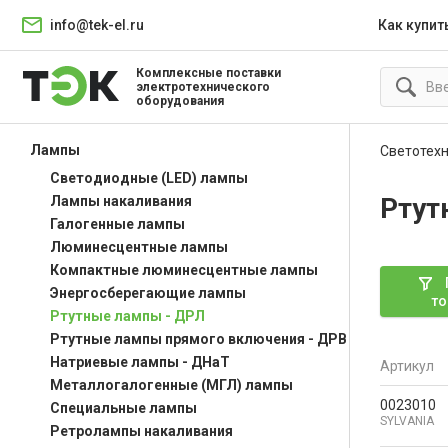
info@tek-el.ru
Как купит
Комплексные поставки
электротехнического
оборудования
Лампы
Светотех
Светодиодные (LED) лампы
Ртут
Лампы накаливания
Галогенные лампы
Люминесцентные лампы
Компактные люминесцентные лампы
Энергосберегающие лампы
то
Ртутные лампы - ДРЛ
Ртутные лампы прямого включения - ДРВ
Натриевые лампы - ДНаТ
Артикул
Металлогалогенные (МГЛ) лампы
0023010
Специальные лампы
SYLVANIA
Ретролампы накаливания