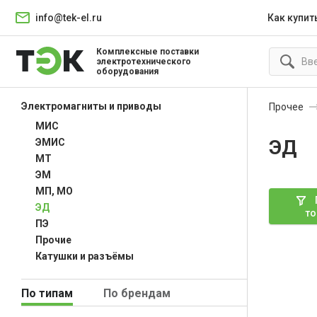
info@tek-el.ru
Как купит
Комплексные поставки
электротехнического
оборудования
Электромагниты и приводы
Прочее
МИС
ЭД
ЭМИС
МТ
ЭМ
МП, МО
ЭД
то
ПЭ
Прочие
Катушки и разъёмы
По типам
По брендам