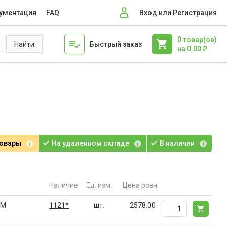
ументация
FAQ
Вход или Регистрация
0
товар(ов)
Быстрый заказ
на
0.00
₽
товары
На удаленном складе
В наличии
Наличие
Ед. изм.
Цена розн.
DM
1121*
шт.
2578.00