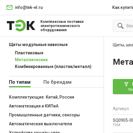
info@tek-el.ru
Как купит
Комплексные поставки
электротехнического
оборудования
Щиты модульные навесные
Щиты, шк
Пластиковые
Мета
Металлические
Комбинированные (пластик/металл)
По типам
По брендам
то
Комплектующие: Китай, Россия
Автоматизация и КИПиА
Артикул
Промышленные датчики, сенсоры
SQ0905-0
Автоматические выключатели
TDM
Устройства защиты сети