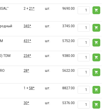
RSAL"
2 +
21*
шт.
9690.00
ародный
345*
шт.
3745.00
DM
431*
шт.
5752.00
0) TDM
234*
шт.
9380.00
PRO
28*
шт.
5622.00
1 +
58*
шт.
8827.00
30*
шт.
5376.00