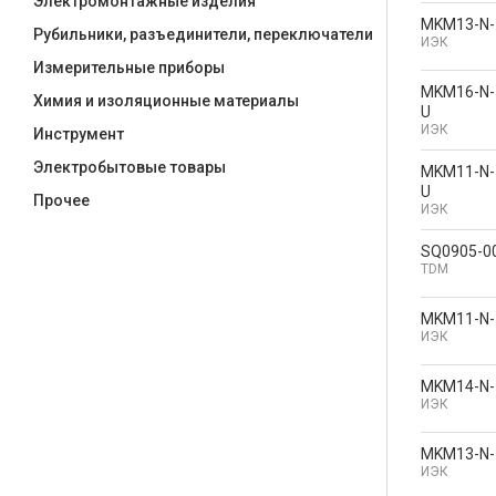
Электромонтажные изделия
MKM13-N-
Рубильники, разъединители, переключатели
ИЭК
Измерительные приборы
MKM16-N-
Химия и изоляционные материалы
U
ИЭК
Инструмент
Электробытовые товары
MKM11-N-
U
Прочее
ИЭК
SQ0905-0
TDM
MKM11-N-
ИЭК
MKM14-N-
ИЭК
MKM13-N-
ИЭК