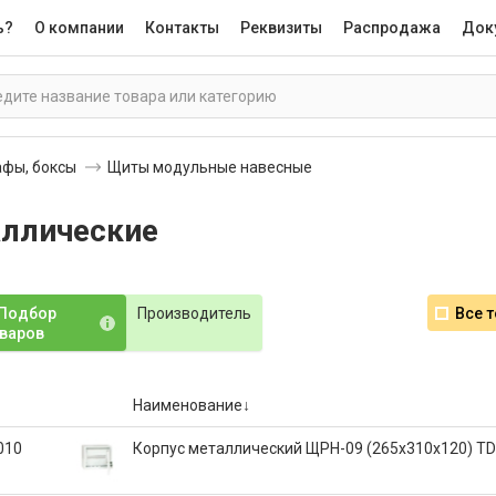
ь?
О компании
Контакты
Реквизиты
Распродажа
Док
афы, боксы
Щиты модульные навесные
ллические
Подбор
Производитель
Все 
варов
Наименование
010
Корпус металлический ЩРН-09 (265х310х120) T