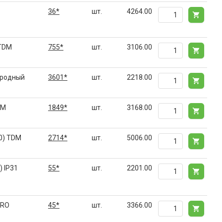
36*
шт.
4264.00
 TDM
755*
шт.
3106.00
ародный
3601*
шт.
2218.00
DM
1849*
шт.
3168.00
0) TDM
2714*
шт.
5006.00
 IP31
55*
шт.
2201.00
PRO
45*
шт.
3366.00