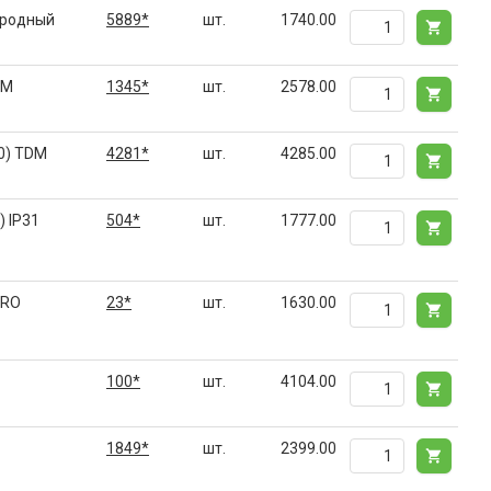
ародный
5889*
шт.
1740.00
DM
1345*
шт.
2578.00
0) TDM
4281*
шт.
4285.00
 IP31
504*
шт.
1777.00
PRO
23*
шт.
1630.00
100*
шт.
4104.00
1849*
шт.
2399.00