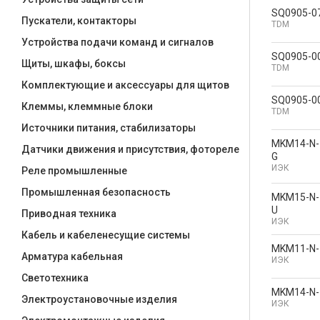
SQ0905-0
Пускатели, контакторы
TDM
Устройства подачи команд и сигналов
SQ0905-0
Щиты, шкафы, боксы
TDM
Комплектующие и аксессуары для щитов
SQ0905-0
Клеммы, клеммные блоки
TDM
Источники питания, стабилизаторы
MKM14-N-
Датчики движения и присутствия, фотореле
G
ИЭК
Реле промышленные
Промышленная безопасность
MKM15-N-
U
Приводная техника
ИЭК
Кабель и кабеленесущие системы
MKM11-N-
Арматура кабельная
ИЭК
Светотехника
MKM14-N-
Электроустановочные изделия
ИЭК