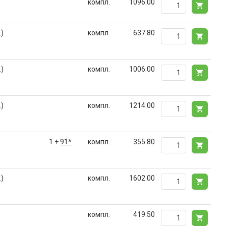
компл.
1096.00
.)
компл.
637.80
.)
компл.
1006.00
.)
компл.
1214.00
1 +
91*
компл.
355.80
.)
компл.
1602.00
компл.
419.50