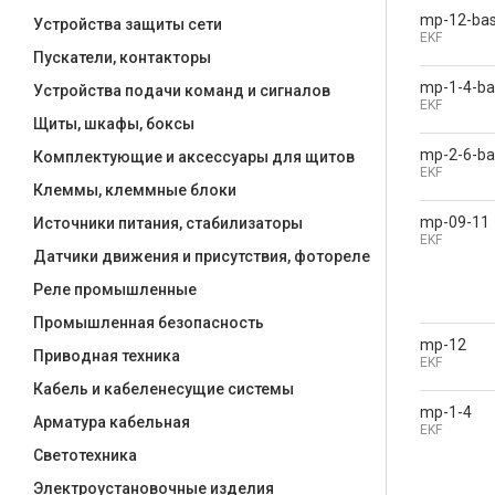
mp-12-ba
Устройства защиты сети
EKF
Пускатели, контакторы
mp-1-4-ba
Устройства подачи команд и сигналов
EKF
Щиты, шкафы, боксы
mp-2-6-ba
Комплектующие и аксессуары для щитов
EKF
Клеммы, клеммные блоки
mp-09-11
Источники питания, стабилизаторы
EKF
Датчики движения и присутствия, фотореле
Реле промышленные
Промышленная безопасность
mp-12
Приводная техника
EKF
Кабель и кабеленесущие системы
mp-1-4
Арматура кабельная
EKF
Светотехника
Электроустановочные изделия