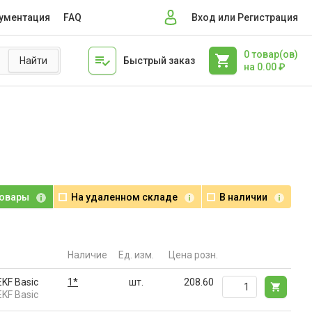
ументация
FAQ
Вход или Регистрация
0
товар(ов)
Быстрый заказ
на
0.00
₽
товары
На удаленном складе
В наличии
Наличие
Ед. изм.
Цена розн.
KF Basic
1*
шт.
208.60
KF Basic