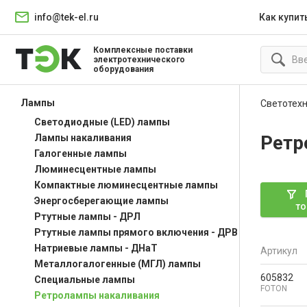
info@tek-el.ru
Как купит
Комплексные поставки
электротехнического
оборудования
Лампы
Светотех
Светодиодные (LED) лампы
Ретр
Лампы накаливания
Галогенные лампы
Люминесцентные лампы
Компактные люминесцентные лампы
Энергосберегающие лампы
то
Ртутные лампы - ДРЛ
Ртутные лампы прямого включения - ДРВ
Натриевые лампы - ДНаТ
Артикул
Металлогалогенные (МГЛ) лампы
605832
Специальные лампы
FOTON
Ретролампы накаливания