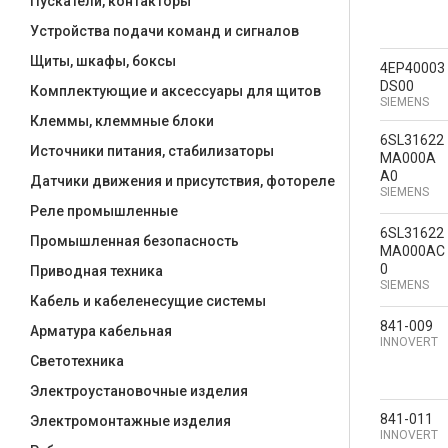
Пускатели, контакторы
Устройства подачи команд и сигналов
Щиты, шкафы, боксы
4EP40003
DS00
Комплектующие и аксессуары для щитов
SIEMENS
Клеммы, клеммные блоки
6SL31622
Источники питания, стабилизаторы
MA000A
A0
Датчики движения и присутствия, фотореле
SIEMENS
Реле промышленные
6SL31622
Промышленная безопасность
MA000AC
0
Приводная техника
SIEMENS
Кабель и кабеленесущие системы
841-009
Арматура кабельная
INNOVERT
Светотехника
Электроустановочные изделия
841-011
Электромонтажные изделия
INNOVERT