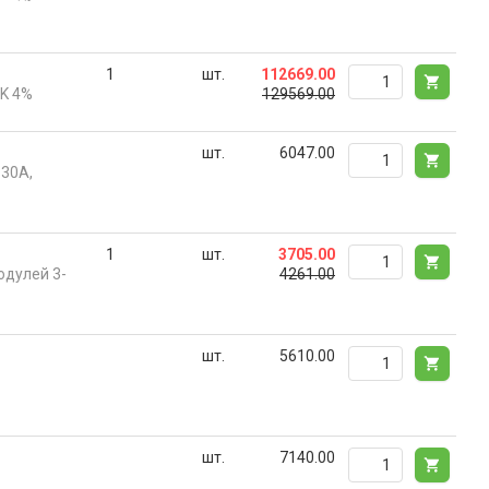
1
шт.
112669.00
UK 4%
129569.00
шт.
6047.00
-30А,
1
шт.
3705.00
одулей 3-
4261.00
шт.
5610.00
шт.
7140.00