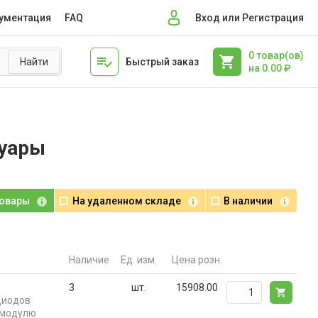
ументация
FAQ
Вход или Регистрация
0
товар(ов)
Быстрый заказ
на
0.00
₽
суары
товары
На удаленном складе
В наличии
Наличие
Ед. изм.
Цена розн.
3
шт.
15908.00
диодов
 модулю