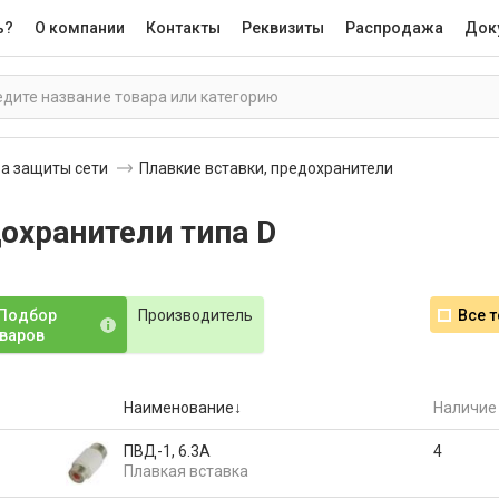
ь?
О компании
Контакты
Реквизиты
Распродажа
Док
а защиты сети
Плавкие вставки, предохранители
охранители типа D
Подбор
Производитель
Все 
варов
Наименование
Наличие
ПВД-1, 6.3А
4
Плавкая вставка