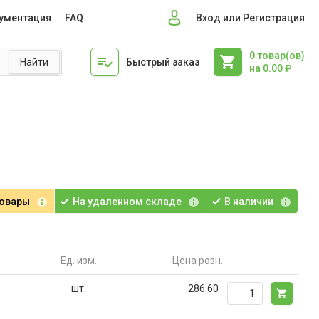
ументация
FAQ
Вход или Регистрация
0
товар(ов)
Быстрый заказ
на
0.00
₽
товары
На удаленном складе
В наличии
Ед. изм.
Цена розн.
шт.
286.60