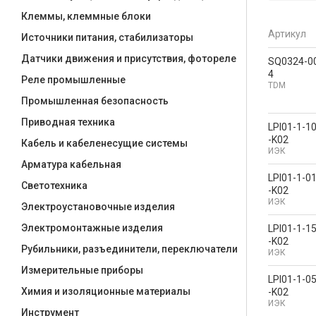
Клеммы, клеммные блоки
Артикул
Источники питания, стабилизаторы
Датчики движения и присутствия, фотореле
SQ0324-0
4
Реле промышленные
TDM
Промышленная безопасность
Приводная техника
LPI01-1-1
-K02
Кабель и кабеленесущие системы
ИЭК
Арматура кабельная
LPI01-1-0
Светотехника
-K02
ИЭК
Электроустановочные изделия
Электромонтажные изделия
LPI01-1-1
-K02
Рубильники, разъединители, переключатели
ИЭК
Измерительные приборы
LPI01-1-0
Химия и изоляционные материалы
-K02
ИЭК
Инструмент