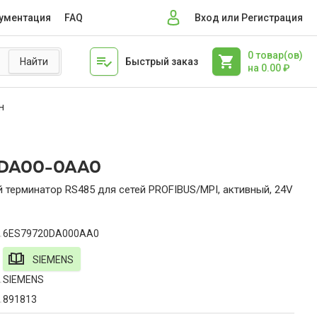
ументация
FAQ
Вход или Регистрация
0
товар(ов)
Быстрый заказ
на
0.00
₽
н
0DA00-0AA0
 терминатор RS485 для сетей PROFIBUS/MPI, активный, 24V
6ES79720DA000AA0
SIEMENS
SIEMENS
891813