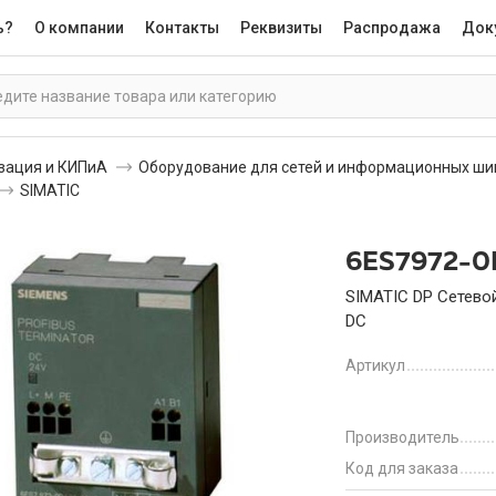
ь?
О компании
Контакты
Реквизиты
Распродажа
Док
зация и КИПиА
Оборудование для сетей и информационных ши
SIMATIC
6ES7972-
SIMATIC DP Сетевой
DC
Артикул
Производитель
Код для заказа